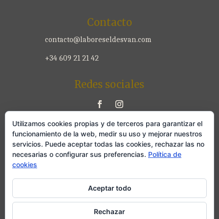
Contacto
contacto@laboreseldesvan.com
+34 609 21 21 42
Redes sociales
Utilizamos cookies propias y de terceros para garantizar el
Legal
funcionamiento de la web, medir su uso y mejorar nuestros
servicios. Puede aceptar todas las cookies, rechazar las no
Aviso legal
necesarias o configurar sus preferencias.
Política de
cookies
Política de privacidad
Aceptar todo
Política de cookies
Rechazar