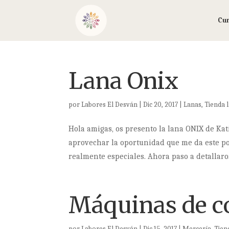
Cu
Lana Onix
por
Labores El Desván
|
Dic 20, 2017
|
Lanas
,
Tienda 
Hola amigas, os presento la lana ONIX de Kat
aprovechar la oportunidad que me da este pos
realmente especiales. Ahora paso a detallaros 
Máquinas de c
por
Labores El Desván
|
Dic 15, 2017
|
Mercería
,
Tien