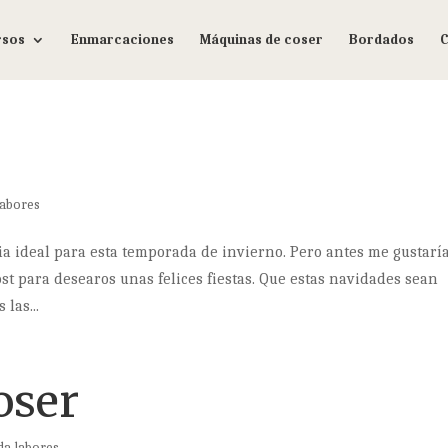
rsos
Enmarcaciones
Máquinas de coser
Bordados
C
labores
ia ideal para esta temporada de invierno. Pero antes me gustarí
t para desearos unas felices fiestas. Que estas navidades sean
las...
oser
da labores