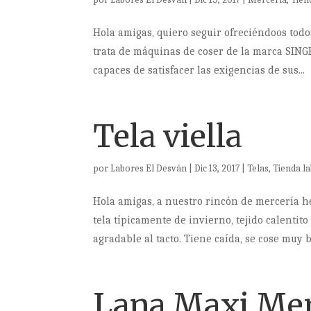
Hola amigas, quiero seguir ofreciéndoos todo
trata de máquinas de coser de la marca SING
capaces de satisfacer las exigencias de sus...
Tela viella
por
Labores El Desván
|
Dic 13, 2017
|
Telas
,
Tienda l
Hola amigas, a nuestro rincón de mercería h
tela típicamente de invierno, tejido calentito
agradable al tacto. Tiene caída, se cose muy b
Lana Maxi Me