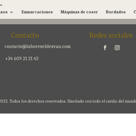
r
rsos
Enmarcaciones
Máquinas de coser
Bordados
C
Contacto
Redes sociales
contacto@laboreseldesvan.com

+34 609 21 21 42
2022. Todos los derechos reservados. Diseñado con todo el cariño del mun