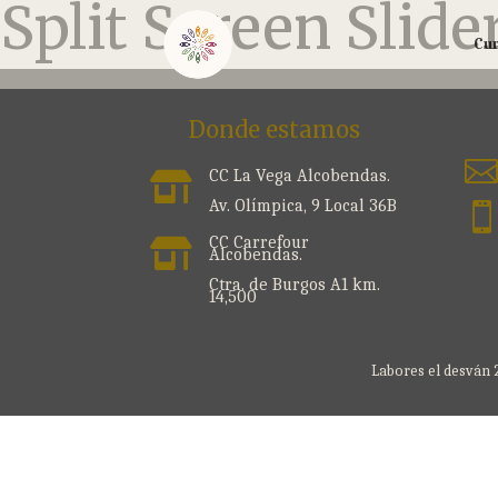
Split Screen Slide
Cu
Donde estamos

CC La Vega Alcobendas.

Av. Olímpica, 9 Local 36B
CC Carrefour

Alcobendas.
Ctra. de Burgos A1 km.
14,500
Labores el desván 