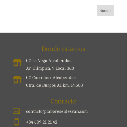
Donde estamos
CC La Vega Alcobendas.

Av. Olímpica, 9 Local 36B
CC Carrefour Alcobendas.

Ctra. de Burgos A1 km. 14,500
Contacto

contacto@laboreseldesvan.com

+34 609 21 21 42