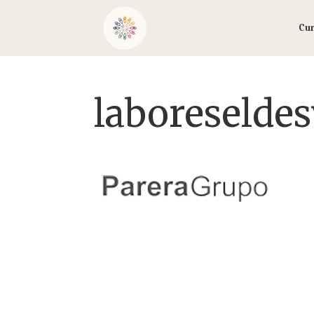
Cu
laboreselde