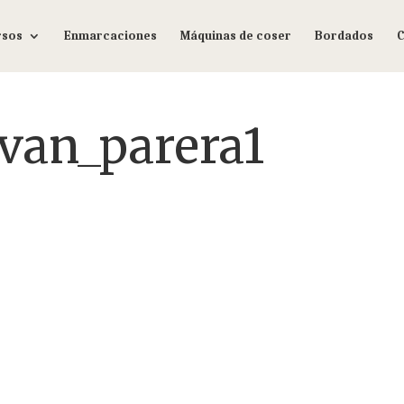
rsos
Enmarcaciones
Máquinas de coser
Bordados
C
svan_parera1