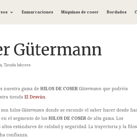
rsos
Enmarcaciones
Máquinas de coser
Bordados
C
ser Gütermann
a
,
Tienda labores
ros nuestra gama de
HILOS DE COSER
Gütermann
que podréis
stra tienda
El Desván.
i son hilos
Gütermann
donde se esconde el saber hacer desde ha
o en el segmento de los
HILOS DE COSER
de alta gama. Los
altos estándares de calidad y seguridad. La trayectoria y la filos
ha confianza.