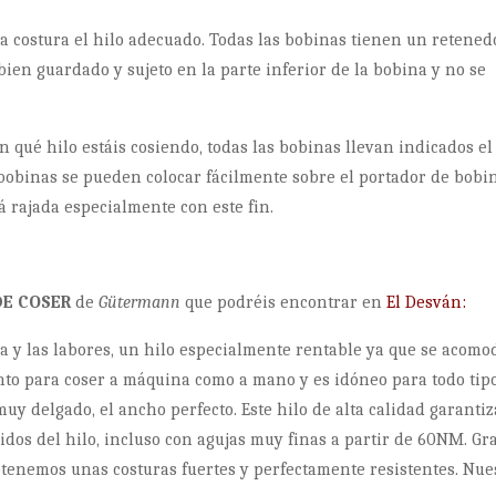
a costura el hilo adecuado. Todas las bobinas tienen un retened
 bien guardado y sujeto en la parte inferior de la bobina y no se
 qué hilo estáis cosiendo, todas las bobinas llevan indicados el
 bobinas se pueden colocar fácilmente sobre el portador de bobi
á rajada especialmente con este fin.
DE COSER
de
Gütermann
que podréis encontrar en
El Desván:
ra y las labores, un hilo especialmente rentable ya que se acomo
anto para coser a máquina como a mano y es idóneo para todo tip
muy delgado, el ancho perfecto. Este hilo de alta calidad garantiz
idos del hilo, incluso con agujas muy finas a partir de 60NM. Gr
 obtenemos unas costuras fuertes y perfectamente resistentes. Nue