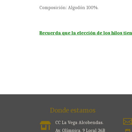
Composición: Algodón 100%.
Recuerda que la elección de los hilos tie
Donde estamos

CC La Vega Alcobendas.

Av. Olímpica, 9 Local 36B