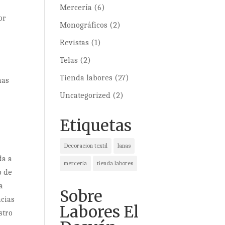
Mercería
(6)
or
Monográficos
(2)
Revistas
(1)
Telas
(2)
Tienda labores
(27)
nas
Uncategorized
(2)
Etiquetas
Decoracion textil
lanas
da a
merceria
tienda labores
o de
a
Sobre
acias
Labores El
stro