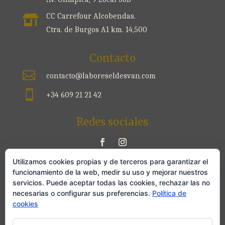
CC Carrefour Alcobendas.

Ctra. de Burgos A1 km. 14,500
Contacto

contacto@laboreseldesvan.com

+34 609 21 21 42
Redes sociales
Utilizamos cookies propias y de terceros para garantizar el
funcionamiento de la web, medir su uso y mejorar nuestros
Legal
servicios. Puede aceptar todas las cookies, rechazar las no
Aviso legal
necesarias o configurar sus preferencias.
Política de
cookies
Política de privacidad