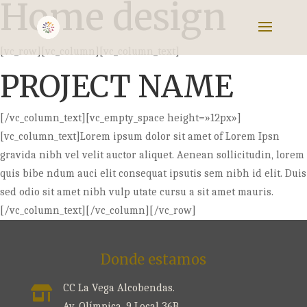
Home design
[vc_row][vc_column][vc_column_text]
PROJECT NAME
[/vc_column_text][vc_empty_space height=»12px»]
[vc_column_text]Lorem ipsum dolor sit amet of Lorem Ipsn
gravida nibh vel velit auctor aliquet. Aenean sollicitudin, lorem
quis bibe ndum auci elit consequat ipsutis sem nibh id elit. Duis
sed odio sit amet nibh vulp utate cursu a sit amet mauris.
[/vc_column_text][/vc_column][/vc_row]
Donde estamos
CC La Vega Alcobendas.

Av. Olímpica, 9 Local 36B