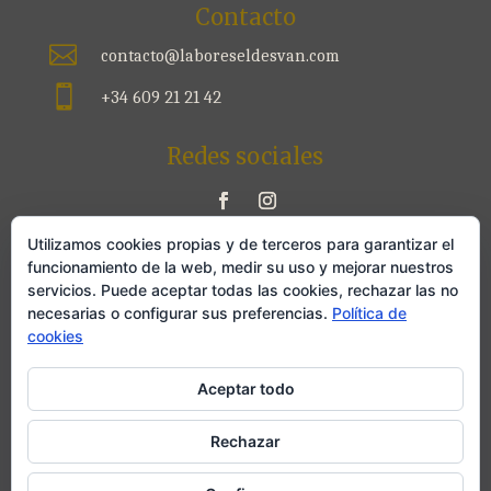
Contacto

contacto@laboreseldesvan.com

+34 609 21 21 42
Redes sociales
Utilizamos cookies propias y de terceros para garantizar el
Legal
funcionamiento de la web, medir su uso y mejorar nuestros
servicios. Puede aceptar todas las cookies, rechazar las no
Aviso legal
necesarias o configurar sus preferencias.
Política de
cookies
Política de privacidad
Aceptar todo
Política de cookies
Rechazar
Labores el desván 2022. Todos los derechos reservados. Diseñado